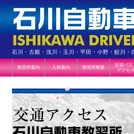
石川・古殿・浅川・玉川・平田・小野・鮫川・
送迎バス
教習所案内
入校案内
教習所概要
アクセ