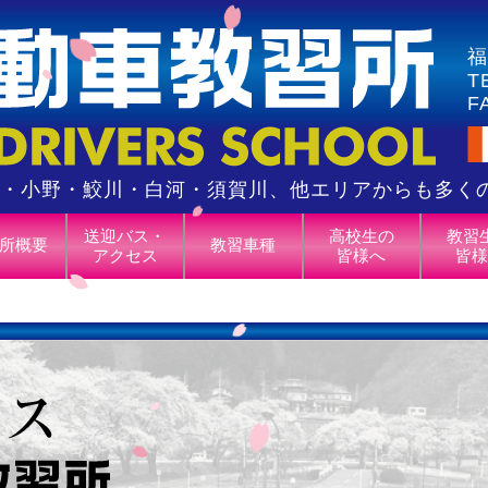
福
T
F
・小野・鮫川・白河・須賀川、他エリアからも多く
送迎バス・
高校生の
教習
所概要
教習車種
アクセス
皆様へ
皆様