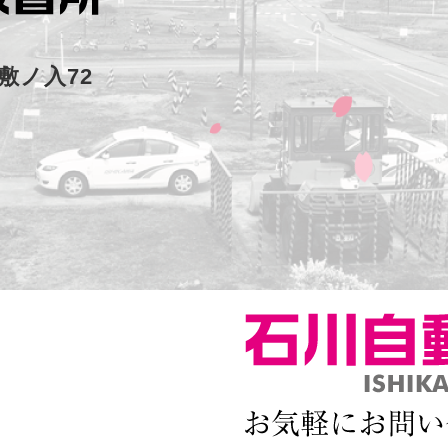
敷ノ入72